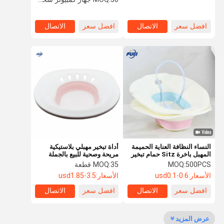
الولادة ، والبواسير ، والعناية
بالعجان
افضل سعر
الاتصال
افضل سعر
الاتصال
النساء النظافة العناية الحميمة
أداة تبخير مهبلي بلاستيكية
المهبل باخرة Sitz حمام تبخير
مريحة وصحية للبيع بالجملة
البراز يوني مقعد البخار
قابلة للطي لمقعد البخار يوني
500PCS
MOQ:
35 قطعة
MOQ:
المطاط شفط لمبة حقنة
الأسعار:
usd0.1-0.6
الأسعار:
usd1.85-3.5
افضل سعر
الاتصال
افضل سعر
الاتصال
عرض المزيد