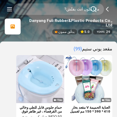
Danyang Fuli Rubber&Plastic Products Co.,
Ltd.
29
5.0
يدقّق ممون
YEARS
مقعد يوني ستيم
(99)
العناية الحميمة V مقعد بخار
حمام جلوس قابل للطي وخالي
410 * 390 * 150 مم لغسيل
من القرفصاء ، غير ظاهر فوق
المهبل
مقعد الحمام لعلاج جروح ما بعد
50 جهاز كمبيوتر شخصى
MOQ: