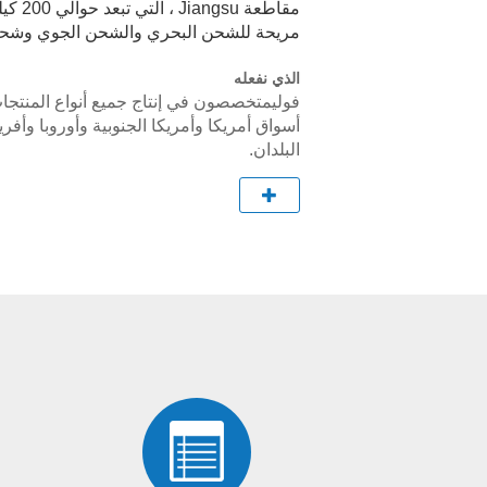
مقاطعة
مريحة للشحن البحري والشحن الجوي وشحن 
الذي نفعله
فولي
متخصصون في إنتاج جميع أنواع المنتجات
أسواق أمريكا وأمريكا الجنوبية وأوروبا وأفري
البلدان.
فولي
تشارك في سلسلة الرعاية الطبية والصحي
ومحاقن الأذن ، وسماعة الطبيب ، إلخ) ، وأح
الصين ؛عناصر التضخم (بما في ذلك كيس التغ
الغسيل ، إلخ).
نعتقد أن عروض منتجاتنا الشاملة ، والتركيز 
بالإضافة إلى علاقاتنا القوية مع المتخصصي
مكانتنا في السوق.
قيمنا
نحن منخرطون في بناء شيء أفضل.نحن نؤم
الصحية لدينا والمرضى يجب أن يكون لديهم
على المساعدة.مع التركيز على عملائنا أولاً ،