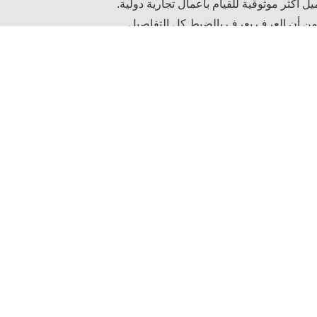
ل أكثر موثوقية للقيام بأعمال تجارية دولية.
د من أن العرف يعرف بالضبط كل التفاصيل.
شحن.
ة الضمان لحلها (باستثناء التخريب
ق شركة
ال هي إدارة "الرجل" ، فقط فريق موحد ومتماسك يمكنه
ق من وقت لآخر لتعزيز التبادلات المتبادلة.