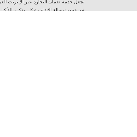
تجعل خدمة ضمان التجارة عبر الإنترنت العمي
قم بتحديث حالة الإنتاج بشكل متكرر للتأك
7/24 ساعة إجابة سريعة عبر الإنترنت لإزالة شكوك العميل.
حزمة جيدة لحماية أي ضرر أو ضرر أثناء ال
توريد الدليل الفني للعميل القيام بالصيانة.
يمكن التفاوض على أي مشكلة جودة خلال فتر
فري
نحن نؤمن دائمًا بأن إدارة الأعم
إنتاج منتجات عالية الجودة。
لذلك نقوم بتنظيم أنشطة بناء الفري