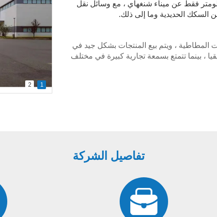
 Jiangsu ، التي تبعد حوالي 200 كيلومتر فقط عن ميناء شنغهاي ، مع وسائل نقل
السكك الحديدية وما إلى ذلك.
 المطاطية ، ويتم بيع المنتجات بشكل جيد في
قيا ، بينما تتمتع بسمعة تجارية كبيرة في مختلف
2
1
ة (بما في ذلك المثانة والمضخات اليدوية ،
د كبار الموردين للمثانة والمضخات اليدوية في
ليف الهوائي) إلخ ؛ أخرى (بما في ذلك لمبة
على الجودة والابتكار وخدمة العملاء المتميزة ،
ن في الرعاية الصحية ، قد ساهمت في نمو
تفاصيل الشركة
ن بشكل أساسي بأن المتخصصين في الرعاية
 أفضل المنتجات المتاحة للمساعدة والحصول
 نريد بناء ثقة طويلة الأمد في أن نكون خيارهم