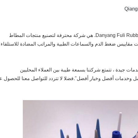
تأسست عام 1998 ، Danyang Fuli Rubber & Plastic Co.، Ltd. هي شركة محترفة لتصنيع منتجات المطاط
ت مقاييس ضغط الدم والسماعات الطبية والمراتب المضادة للاستلقاء
مات جيدة ، تتمتع شركتنا بسمعة طيبة بين العملاء المحليين
ضل وخدمات أفضل وخيار أفضل".فضلا لا تتردد للتواصل معنا للحصول ع