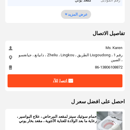
رقم الموديل
مقعد يوني
عرض المزيد
تفاصيل الاتصال
Ms. Karen
رقم 1 ، Liugoudong الطريق ، Zheliu ، Lingkou ، دانيانغ ، جيانغسو
، الصين
86-13806108872
ﺎﺘﺼﻟ ﺍﻶﻧ
احصل على افضل سعر ل
حمام سوثيك سيتز لمقعد المرحاض ، علاج البواسير ،
رعاية ما بعد الولادة للعناية الأنثوية ، مقعد بخار يوني
للنساء