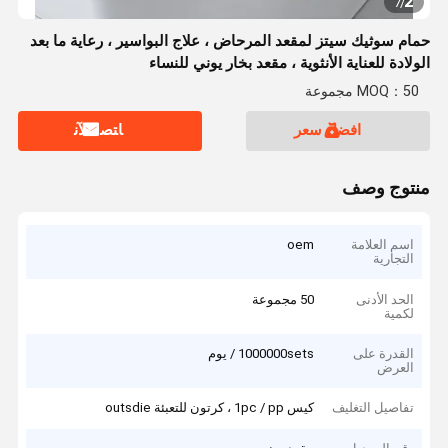
2
7
/
حمام سوثيك سيتز لمقعد المرحاض ، علاج البواسير ، رعاية ما بعد
الولادة للعناية الأنثوية ، مقعد بخار يوني للنساء
MOQ：50 مجموعة
افضل سعر
ﺎﺘﺼﻟ ﺍﻶﻧ
منتوج وصف
اسم العلامة
oem
التجارية
الحد الأدنى
50 مجموعة
لكمية
القدرة على
1000000sets / يوم
العرض
تفاصيل التغليف
كيس 1pc / pp ، كرتون للتعبئة outsdie