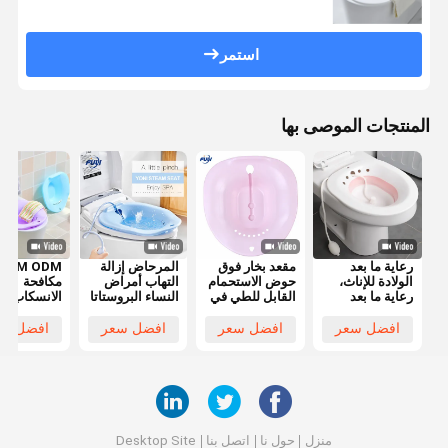
استمر
المنتجات الموصى بها
رعاية ما بعد
مقعد بخار فوق
المرحاض إزالة
OEM ODM
الولادة للإناث،
حوض الاستحمام
التهاب أمراض
مكافحة
رعاية ما بعد
القابل للطي في
النساء البروستاتا
الانسكاب
الجراحة
المرحاض للنقع
Hemorroids
المؤنث النظ
الشرجية، مقعد
بجوار المقعد
المهبل سيتز
المهبلية تن
افضل سعر
افضل سعر
افضل سعر
افضل سع
بخار يوني قابل
للمرحاض
حمام يوني البخار
مقعد البخار 
للطي
البراز
منزل
حول نا
اتصل بنا
Desktop Site