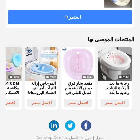
استمر
المنتجات الموصى بها
رعاية ما بعد
مقعد بخار فوق
المرحاض إزالة
OEM ODM
الولادة للإناث،
حوض الاستحمام
التهاب أمراض
مكافحة
رعاية ما بعد
القابل للطي في
النساء البروستاتا
الانسكاب
الجراحة
المرحاض للنقع
Hemorroids
المؤنث النظ
الشرجية، مقعد
بجوار المقعد
المهبل سيتز
المهبلية تن
افضل سعر
افضل سعر
افضل سعر
افضل سع
بخار يوني قابل
للمرحاض
حمام يوني البخار
مقعد البخار 
للطي
البراز
منزل
حول نا
اتصل بنا
Desktop Site