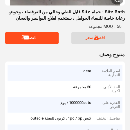
2
6
/
Sitz Bath - حمام Sitz قابل للطي وخالي من القرفصاء ، وحوض
رعاية خاصة للنساء الحوامل ، يستخدم لعلاج البواسير والعجان
MOQ：50 مجموعة
افضل سعر
ﺎﺘﺼﻟ ﺍﻶﻧ
منتوج وصف
اسم العلامة
oem
التجارية
الحد الأدنى
50 مجموعة
لكمية
القدرة على
1000000sets / يوم
العرض
تفاصيل التغليف
كيس 1pc / pp ، كرتون للتعبئة outsdie