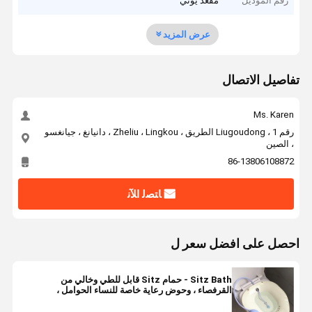
رقم الموديل
مقعد يوني
عرض المزيد
تفاصيل الاتصال
Ms. Karen
رقم 1 ، Liugoudong الطريق ، Zheliu ، Lingkou ، دانيانغ ، جيانغسو
، الصين
86-13806108872
ﺎﺘﺼﻟ ﺍﻶﻧ
احصل على افضل سعر ل
Sitz Bath - حمام Sitz قابل للطي وخالي من
القرفصاء ، وحوض رعاية خاصة للنساء الحوامل ،
يستخدم لعلاج البواسير والعجان