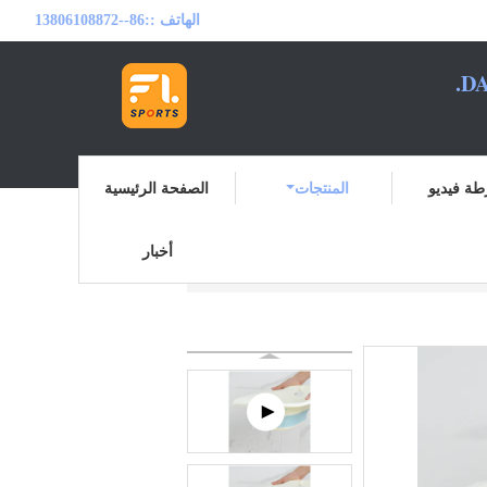
الهاتف ::
86--13806108872
DA
ة فيديو
المنتجات
الصفحة الرئيسية
أخبار
مقعد يوني ستيم
المنتجات
منزل