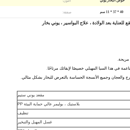
اللون:
حوض البخار يوني
صفقة:
40 * 37 * 11 سم
عناية بعد الولادة ، علاج البواسير ، يوني بخار
مريحة.
مة في هذا السبا المهبلي خصيصًا لإبقائك مرتاحًا.
ج والعجان وجميع الأنسجة الحساسة بالتعرض للبخار بشكل مثالي.
مقعد يوني ستيم
بلاستيك ، بوليمر عالي حماية البيئة PP
تنظيف
غسل المهبل والتبخير