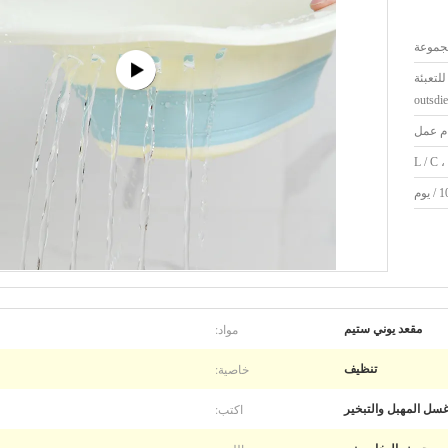
رتون للتعبئة
outsdie
L / C ،
وم
مواد:
مقعد يوني ستيم
خاصية:
تنظيف
اكتب:
سل المهبل والتبخير