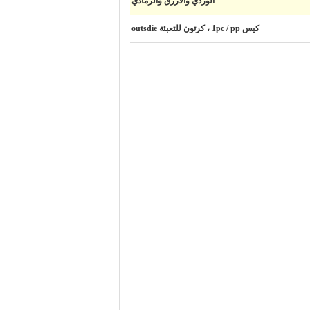
الوردي والأزرق والرمادي
كيس 1pc / pp ، كرتون للتعبئة outsdie