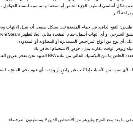
قعدة بشكل أساسي لتنظيف الجزء الخاص أو نضحه.انها مناسبة للنساء الحوامل ،
براحة أكبر.
طبيعي: النقع الدافئ في حمام المقعدة ثبت بشكل طبيعي أنه يقلل الالتهاب ويخف
 أو أي التهاب أسفل.حمام المقعدة مثالي أيضًا لتطهير Yoni Steam و Vaginal Cleansing.
على أي نوع من أنواع المراحيض المستديرة أو البيضاوية أو الممدودة.
تصميم قوي ودرجة طبية: لقد صممنا حمام المقعدة الخاص بنا من البلاستي
ا ، لأي سبب من الأسباب إذا كنت غير راضٍ أو وجدت أي عيوب في المنتج ، فسن
ضى ما بعد بضع الفرج وغيرهم من الأشخاص الذين لا يستطيعون القرفصاء.