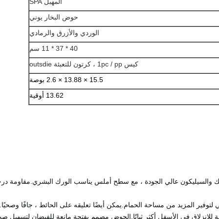
المهبل SPA
حوض البخار يوني
الوردي والأزرق والرمادي
40 * 37 * 11 سم
كيس 1pc / pp ، كرتون للتعبئة outsdie
15.5 × 13.88 × 2.6 بوصة
13.62 أوقية
ك والسيليكون عالي الجودة ، مع سطح أملس يناسب الورك البشري.مقاومة درجا
توفير المزيد من مساحة الحمام.يمكن أيضًا تعليقه على الحائط ، جافًا وصحيًا.
عة للانزلاق في الأسفل أكثر ثباتًا.الحوض مصمم بفتحة مانعة للفيضان لتسهيل 