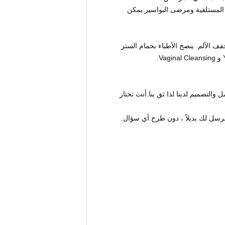
 المستلقية ومرضى البواسير.يمكن
ف الألم. ينصح الأطباء بحمام الستز
ك الخالي من مادة BPA الطبية.نحن نفخر بفريق العمل والتصميم لدينا لذا ثق بنا.أنت تختار
رسل لك بديلاً ، دون طرح أي سؤال.