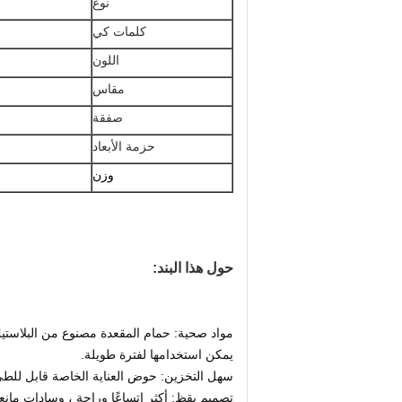
نوع
كلمات كي
اللون
مقاس
صفقة
حزمة الأبعاد
وزن
حول هذا البند:
مواد صحية: حمام المقعدة مصنوع من البلاستي
يمكن استخدامها لفترة طويلة.
سهل التخزين: حوض العناية الخاصة قابل للطي ل
تصميم يقظ: أكثر اتساعًا وراحة ، وسادات مان