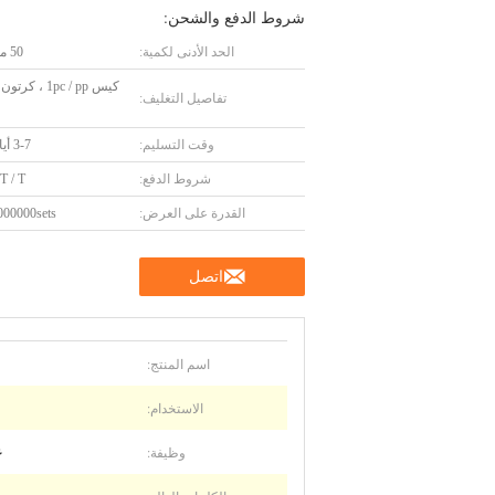
شروط الدفع والشحن:
الحد الأدنى لكمية:
50 مجموعة
كيس 1pc / pp ، ك
تفاصيل التغليف:
وقت التسليم:
3-7 أيام عمل
شروط الدفع:
 T / T
القدرة على العرض:
1000000sets / ي
اتصل
اسم المنتج:
الاستخدام:
وظيفة:
غ