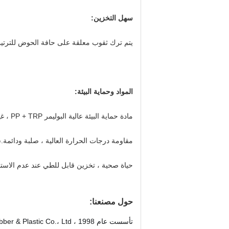
سهل التخزين:
يتم ترك ثقوب معلقة على حافة الحوض للترتيب
المواد وحماية البيئة:
مادة حماية البيئة عالية البوليمر PP + TRP ، غير سامة ، عديم الرائحة
مقاومة درجات الحرارة العالية ، صلبة ودائمة
حياة صحية ، تخزين قابل للطي عند عدم الاستخ
حول مصنعنا:
تأسست عام 1998 ، Danyang Fuli Rubber & Plastic Co.، Ltd. هي شركة محترفة لتصنيع منتجات المطاط والبلاستيك. 