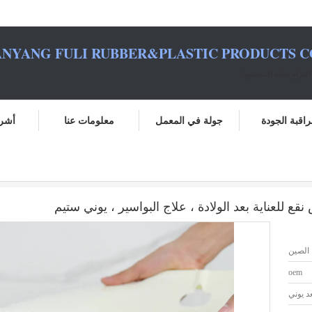
NYANG FULI RUBBER&PLASTIC PRODUCTS CO.
لتزام تجاه المجتمع！
اقبة الجودة
جولة في المعمل
معلومات عنا
أشرط
بعد الولادة ، علاج البواسير ، يوني ستيم
 للعناية بعد الولادة ، علاج البواسير ، يوني ستيم
الصين
oem
د يوني