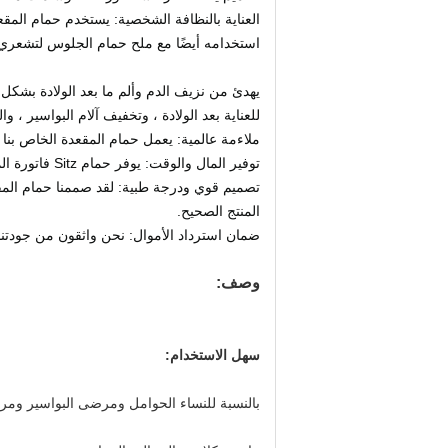
العناية بالنظافة الشخصية: يستخدم حمام الم
استخدامه أيضًا مع ملح حمام الجلوس لتشعري 
يهدئ من نزيف الدم وألم ما بعد الولادة بشكل 
للعناية بعد الولادة ، وتخفيف آلام البواسير ، والشق الشرجي
ملاءمة عالمية: يعمل حمام المقعدة الخاص بنا 
توفير المال والوقت: يوفر حمام Sitz فاتورة المياه ويوفر الوقت مقارنة بملء حوض الاستحمام الخاص بك
المنتج الصحيح.
ضمان استرداد الأموال: نحن واثقون من جودتن
وصف:
سهل الاستخدام:
بالنسبة للنساء الحوامل ومرضى البواسير ومر