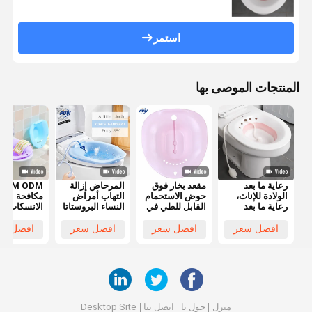
استمر
المنتجات الموصى بها
رعاية ما بعد
مقعد بخار فوق
المرحاض إزالة
OEM ODM
الولادة للإناث،
حوض الاستحمام
التهاب أمراض
مكافحة
رعاية ما بعد
القابل للطي في
النساء البروستاتا
الانسكاب
الجراحة
المرحاض للنقع
Hemorroids
المؤنث النظ
الشرجية، مقعد
بجوار المقعد
المهبل سيتز
المهبلية تن
افضل سعر
افضل سعر
افضل سعر
افضل سع
بخار يوني قابل
للمرحاض
حمام يوني البخار
مقعد البخار 
للطي
البراز
منزل
حول نا
اتصل بنا
Desktop Site