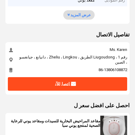
رقم الموديل
مقعد يوني
عرض المزيد
تفاصيل الاتصال
Ms. Karen
رقم 1 ، Liugoudong الطريق ، Zheliu ، Lingkou ، دانيانغ ، جيانغسو
، الصين
86-13806108872
ﺎﺘﺼﻟ ﺍﻶﻧ
احصل على افضل سعر ل
مقاعد المراحيض البخارية للسيدات ومقاعد يوني للرعاية
الصحية لمنتجع يوني سبا