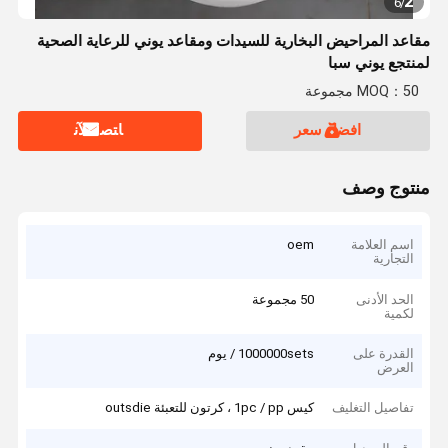
2
6
/
مقاعد المراحيض البخارية للسيدات ومقاعد يوني للرعاية الصحية
لمنتجع يوني سبا
MOQ：50 مجموعة
افضل سعر
ﺎﺘﺼﻟ ﺍﻶﻧ
منتوج وصف
اسم العلامة
oem
التجارية
الحد الأدنى
50 مجموعة
لكمية
القدرة على
1000000sets / يوم
العرض
تفاصيل التغليف
كيس 1pc / pp ، كرتون للتعبئة outsdie