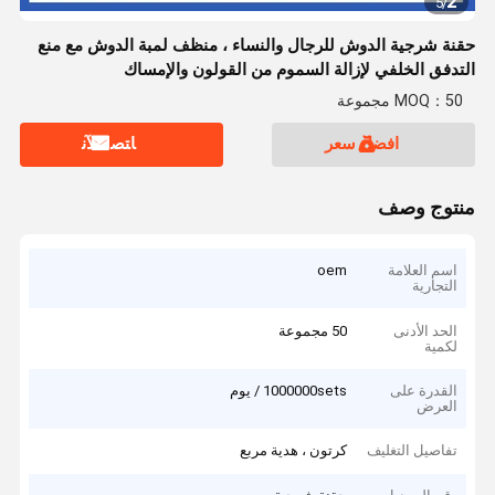
2
5
/
حقنة شرجية الدوش للرجال والنساء ، منظف لمبة الدوش مع منع
التدفق الخلفي لإزالة السموم من القولون والإمساك
MOQ：50 مجموعة
افضل سعر
ﺎﺘﺼﻟ ﺍﻶﻧ
منتوج وصف
اسم العلامة
oem
التجارية
الحد الأدنى
50 مجموعة
لكمية
القدرة على
1000000sets / يوم
العرض
تفاصيل التغليف
كرتون ، هدية مربع