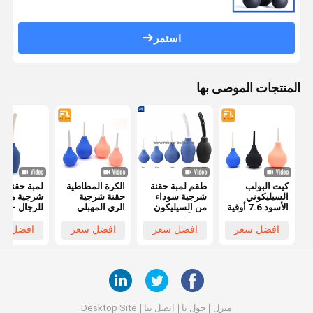
استمر
المنتجات الموصى بها
كيت البولب
طقم لمبة حقنة
الكرة المطاطية
لمبة حقنة
السيليكوني
شرجية سوداء
حقنة شرجية
شرجية مستق
الأسود 7.6 أوقية
من السيليكون
الري المهبلي
للرجال - غ
حمام شرجي
7.6 أوقية نضح
الدوش الطبي
شرجي للنسا
نظيف مع
شرجي نظيف
حقنة شرجية
منظف كليست
افضل سعر
افضل سعر
افضل سعر
افضل سع
خرطوم 19.7
للرجال والنساء
يمكن التخلص
مهبلي أو ش
بوصة
مع خرطوم 19.7
منها نضح المهبل
قابل لإعادة
بوصة + 4 فوهة
OEM متاح
الاستخدام م
قابلة للاستبدال
فوهة ناعمة
(أسود)
وسلسة
منزل
حول نا
اتصل بنا
Desktop Site