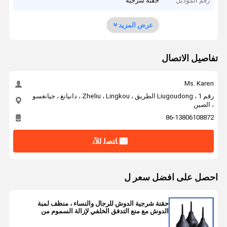
رقم الموديل
حقنة شرجية
عرض المزيد
تفاصيل الاتصال
Ms. Karen
رقم 1 ، Liugoudong الطريق ، Zheliu ، Lingkou ، دانيانغ ، جيانغسو
، الصين
86-13806108872
ﺎﺘﺼﻟ ﺍﻶﻧ
احصل على افضل سعر ل
حقنة شرجية الدوش للرجال والنساء ، منظف لمبة
الدوش مع منع التدفق الخلفي لإزالة السموم من
القولون والإمساك