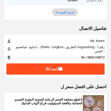
رقم الموديل
الحجامة
عرض المزيد
تفاصيل الاتصال
Ms. Karen
رقم 1 ، Liugoudong الطريق ، Zheliu ، Lingkou ، دانيانغ ، جيانغسو
، الصين
86-13806108872
ﺎﺘﺼﻟ ﺍﻶﻧ
احصل على افضل سعر ل
4 قطع مختلفة الحجم الرعاية الصحية الملونة الجسم
الحجامة مكافحة السيلوليت فراغ أكواب التدليك