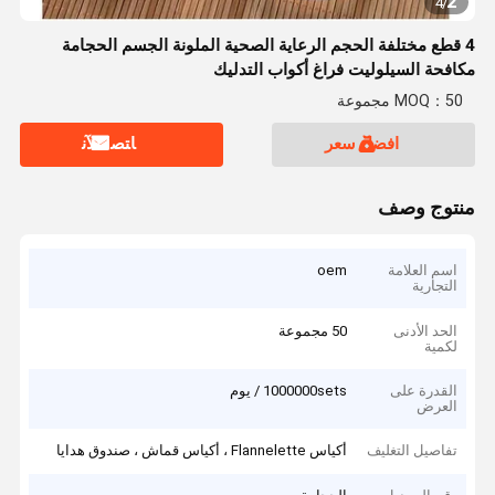
2
4
/
4 قطع مختلفة الحجم الرعاية الصحية الملونة الجسم الحجامة
مكافحة السيلوليت فراغ أكواب التدليك
MOQ：50 مجموعة
افضل سعر
ﺎﺘﺼﻟ ﺍﻶﻧ
منتوج وصف
اسم العلامة
oem
التجارية
الحد الأدنى
50 مجموعة
لكمية
القدرة على
1000000sets / يوم
العرض
تفاصيل التغليف
أكياس Flannelette ، أكياس قماش ، صندوق هدايا