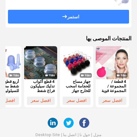
استمر
المنتجات الموصى بها
4 قطعة /
جهاز مساج
4 قطع أكواب
أربع قطع ك
المجموعة /
للحجامة اسحب
تدليك سيليكون
شفط مضاد
المجموعة قوية
للخارج جهاز
فراغ شفط
للسيلوليت
شفط سيليكون
مساج للحجامة
تدليك سيليكون
للتخفيف من
الجسم مدلك
ضد السيلوليت 4
لطي القدح قابل
الروماتيزم
افضل سعر
افضل سعر
افضل سعر
افضل سع
فراغ الحجامة
قطع
للسحب
الكؤوس مكافحة
السيلوليت فراغ
علب الحجامة
كوب تدليك
الاسترخاء
منزل
حول نا
اتصل بنا
Desktop Site