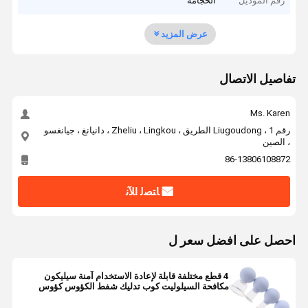
رقم الموديل
الحجامة
عرض المزيد
تفاصيل الاتصال
Ms. Karen
رقم 1 ، Liugoudong الطريق ، Zheliu ، Lingkou ، دانيانغ ، جيانغسو
، الصين
86-13806108872
ﺎﺘﺼﻟ ﺍﻶﻧ
احصل على افضل سعر ل
4 قطع مختلفة قابلة لإعادة الاستخدام آمنة سيليكون
مكافحة السيلوليت كوب تدليك شفط الكؤوس كؤوس
شفط يدوية كوب علاج الحجامة