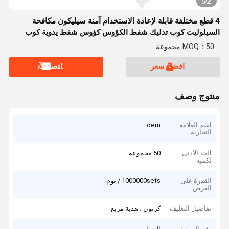
2
5
/
4 قطع مختلفة قابلة لإعادة الاستخدام آمنة سيليكون مكافحة
السيلوليت كوب تدليك شفط الكؤوس كؤوس شفط يدوية كوب
علاج الحجامة
MOQ：50 مجموعة
افضل سعر
ﺎﺘﺼﻟ ﺍﻶﻧ
منتوج وصف
اسم العلامة
oem
التجارية
الحد الأدنى
50 مجموعة
لكمية
القدرة على
1000000sets / يوم
العرض
تفاصيل التغليف
كرتون ، هدية مربع