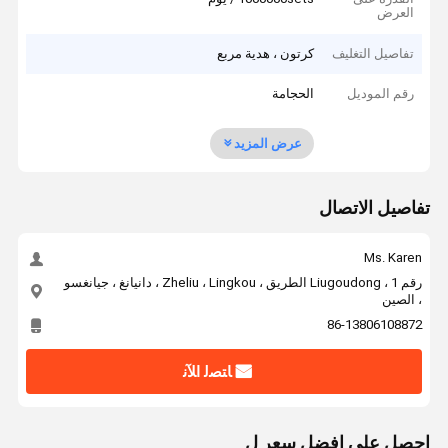
العرض
تفاصيل التغليف
كرتون ، هدية مربع
رقم الموديل
الحجامة
عرض المزيد
تفاصيل الاتصال
Ms. Karen
رقم 1 ، Liugoudong الطريق ، Zheliu ، Lingkou ، دانيانغ ، جيانغسو
، الصين
86-13806108872
ﺎﺘﺼﻟ ﺍﻶﻧ
احصل على افضل سعر ل