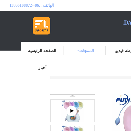
الهاتف ::
86--13806108872
DA
ة فيديو
المنتجات
الصفحة الرئيسية
أخبار
مقعد يوني ستيم
المنتجات
منزل