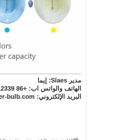
مدير Slaes: إيما
الهاتف والواتس اب: +86 13016812339
البريد الإلكتروني: fuli06@rubber-bulb.com
بطاقة:
,