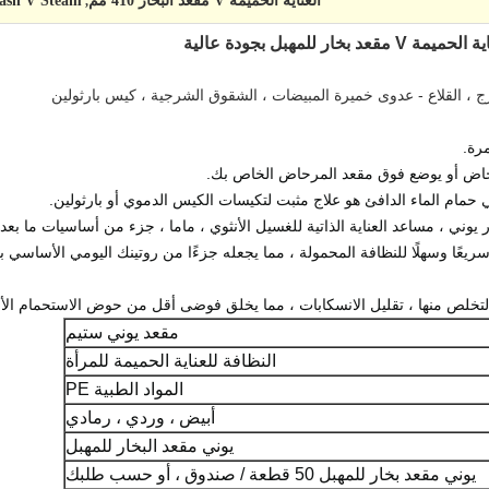
العناية الحميمة V مقعد البخار 410 مم
ash V Steam
,
 للمهبل بجودة عالية
لفرج ، القلاع - عدوى خميرة المبيضات ، الشقوق الشرجية ، كيس بارثولين
رة.
حاض أو يوضع فوق مقعد المرحاض الخاص بك.
 حمام الماء الدافئ هو علاج مثبت لتكيسات الكيس الدموي أو بارثولين.
ر يوني ، مساعد العناية الذاتية للغسيل الأنثوي ، ماما ، جزء من أساسيات ما بع
سريعًا وسهلًا للنظافة المحمولة ، مما يجعله جزءًا من روتينك اليومي الأساسي 
التخلص منها ، تقليل الانسكابات ، مما يخلق فوضى أقل من حوض الاستحمام الأم
مقعد يوني ستيم
النظافة للعناية الحميمة للمرأة
المواد الطبية PE
أبيض ، وردي ، رمادي
يوني مقعد البخار للمهبل
يوني مقعد بخار للمهبل 50 قطعة / صندوق ، أو حسب طلبك