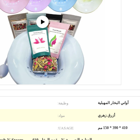
وظيفة:
أواني البخار المهبلية
مواد:
أزرق زهري
UASAGE:
410 * 390 * 150 مم