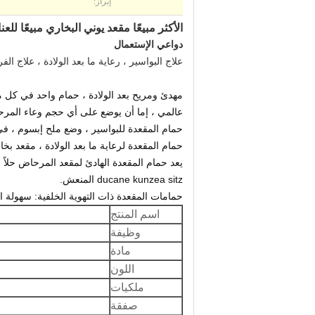
إبراز:
الأكثر مبيعًا مقعد يوني البخاري مبيعًا للعناية الحميمة V مقعد بخار
دواعي الإستعمال
علاج البواسير ، رعاية ما بعد الولادة ، علاج ا
مهدئ ومريح بعد الولادة ، حمام واحد في كل م
عالمي ، إما أن يوضع على أي حجم وعاء المر
حمام المقعدة للبواسير ، وضع ملح إبسوم ، في
حمام المقعدة لرعاية ما بعد الولادة ، مقعد بخا
يعد حمام المقعدة الهادئ لمقعد المرحاض حلاً 
ducane kunzea sitz المنعش.
حمامات المقعدة ذات التهوية الخلفية: سهولة 
اسم المنتج
وظيفة
مادة
اللون
ملكيات
صفقة