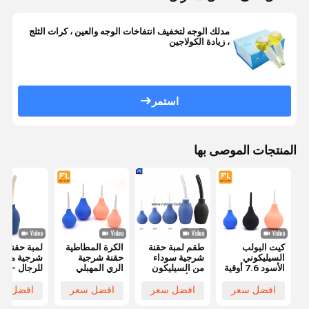
مدلك الوجه لتخفيف انتفاخات الوجه والعين ، كرات الثلج
، زيادة الكولاجين
استمر
المنتجات الموصى بها
كيت البولب
طقم لمبة حقنة
الكرة المطاطية
لمبة حقنة
السيليكوني
شرجية سوداء
حقنة شرجية
شرجية مستق
الأسود 7.6 أوقية
من السيليكون
الري المهبلي
للرجال - غ
حمام شرجي
7.6 أوقية نضح
الدوش الطبي
شرجي للنسا
نظيف مع
شرجي نظيف
حقنة شرجية
منظف كليست
افضل سعر
افضل سعر
افضل سعر
افضل سع
خرطوم 19.7
للرجال والنساء
يمكن التخلص
مهبلي أو ش