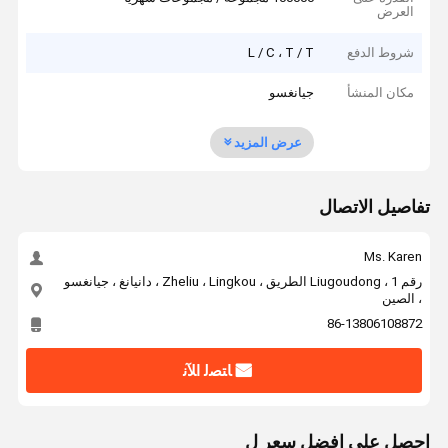
العرض
شروط الدفع
L / C ، T / T
مكان المنشأ
جيانغسو
عرض المزيد
تفاصيل الاتصال
Ms. Karen
رقم 1 ، Liugoudong الطريق ، Zheliu ، Lingkou ، دانيانغ ، جيانغسو
، الصين
86-13806108872
ﺎﺘﺼﻟ ﺍﻶﻧ
احصل على افضل سعر ل