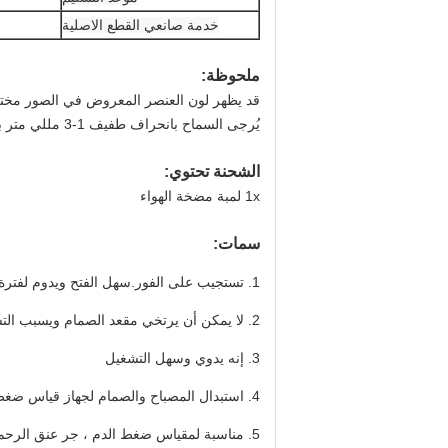
خدمة صانعي القطع الاصلية
ملحوظة:
قد يظهر لون العنصر المعروض في الصور مختلفًا
يُرجى السماح بانحراف طفيف 1-3 مللي متر بسبب القياس اليدوي.شكرا لك!
الشحنة تحتوي:
1x لمبة مضخة الهواء
سمات:
1. تستجيب على الفور.سهل الفتح ويدوم لفترة طويلة
2. لا يمكن أن يرتخي مقعد الصمام ويسبب التسرب
3. إنه يدوي وسهل التشغيل
4. استبدال المصباح والصمام لجهاز قياس ضغط الدم
5. مناسبة لمقياس ضغط الدم ، جر عنق الرحم ، وسادة قابلة للنفخ ، وسادة تدليك ، جهاز الأنف 1