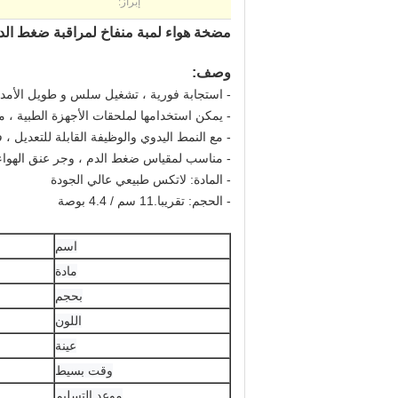
إبراز:
مضخة هواء لمبة منفاخ لمراقبة ضغط ال
وصف:
- استجابة فورية ، تشغيل سلس و طويل الأمد.
- يمكن استخدامها لملحقات الأجهزة الطبية ، م
- مع النمط اليدوي والوظيفة القابلة للتعديل ،
- مناسب لمقياس ضغط الدم ، وجر عنق الهواء و
- المادة: لاتكس طبيعي عالي الجودة
- الحجم: تقريبا.11 سم / 4.4 بوصة
اسم
مادة
بحجم
اللون
عينة
وقت بسيط
موعد التسليم