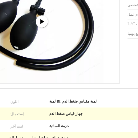
L / C ،
اللون:
لمبة مقياس ضغط الدم BP لمبة
إستعمال:
جهاز قياس ضغط الدم
اسم آخر:
حزمة السائبة