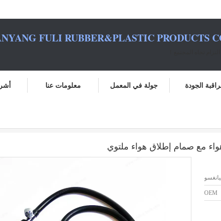
NYANG FULI RUBBER&PLASTIC PRODUCTS CO.
لتزام تجاه المجتمع！
اقبة الجودة
جولة في المعمل
معلومات عنا
أشرط
ام إطلاق هواء ملتوي
اء مع صمام إطلاق هواء ملتوي
انغسو
OEM