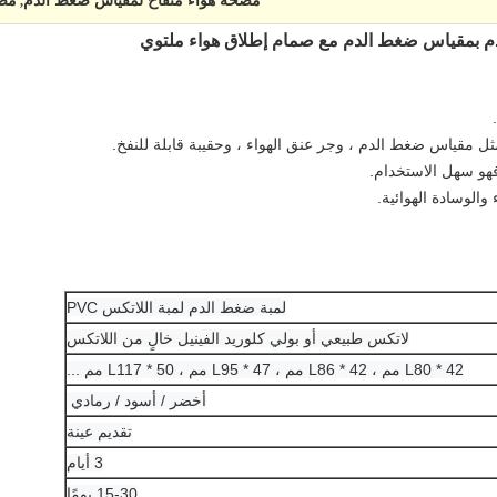
مضخة هواء منفاخ لمقياس ضغط الدم
مضخة
,
دم بمقياس ضغط الدم مع صمام إطلاق هواء ملتوي
ثل مقياس ضغط الدم ، وجر عنق الهواء ، وحقيبة قابلة للنفخ.
 فهو سهل الاستخدام.
الوسادة الهوائية.
لمبة ضغط الدم لمبة اللاتكس PVC
لاتكس طبيعي أو بولي كلوريد الفينيل خالٍ من اللاتكس
L80 * 42 مم ، L86 * 42 مم ، L95 * 47 مم ، L117 * 50 مم ...
أخضر / أسود / رمادي
تقديم عينة
3 أيام
15-30 يومًا