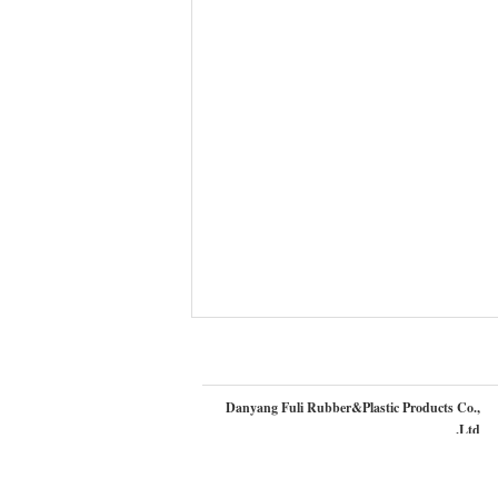
Danyang Fuli Rubber&Plastic Products Co.,
Ltd.
fuli08
اتصل شخص:
+8618952905823
الهاتف ::