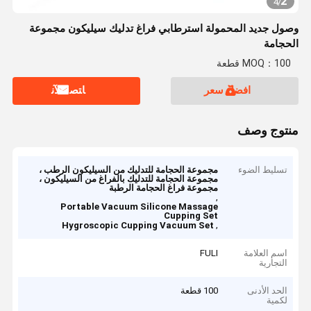
2
4
/
وصول جديد المحمولة استرطابي فراغ تدليك سيليكون مجموعة
الحجامة
MOQ：100 قطعة
افضل سعر
ﺎﺘﺼﻟ ﺍﻶﻧ
منتوج وصف
تسليط الضوء
مجموعة الحجامة للتدليك من السيليكون الرطب ،
مجموعة الحجامة للتدليك بالفراغ من السيليكون ،
مجموعة فراغ الحجامة الرطبة
,
Portable Vacuum Silicone Massage
Cupping Set
,
Hygroscopic Cupping Vacuum Set
اسم العلامة
FULI
التجارية
الحد الأدنى
100 قطعة
لكمية