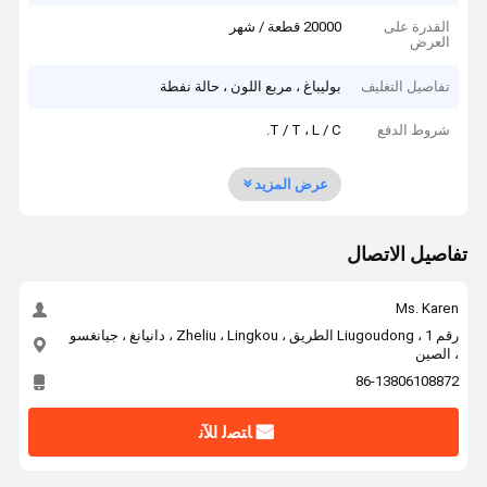
القدرة على
20000 قطعة / شهر
العرض
تفاصيل التغليف
بوليباغ ، مربع اللون ، حالة نفطة
شروط الدفع
T / T ، L / C.
عرض المزيد
تفاصيل الاتصال
Ms. Karen
رقم 1 ، Liugoudong الطريق ، Zheliu ، Lingkou ، دانيانغ ، جيانغسو
، الصين
86-13806108872
ﺎﺘﺼﻟ ﺍﻶﻧ