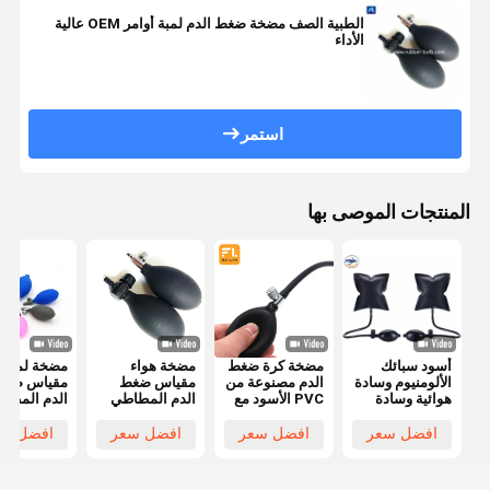
الطبية الصف مضخة ضغط الدم لمبة أوامر OEM عالية
الأداء
استمر
المنتجات الموصى بها
أسود سبائك
مضخة كرة ضغط
مضخة هواء
مضخة لمبة
الألومنيوم وسادة
الدم مصنوعة من
مقياس ضغط
مقياس ضغ
هوائية وسادة
PVC الأسود مع
الدم المطاطي
الدم المطا
اليد مضخة نفخ
عمر خدمة طويل
بالهواء مع
PVC لمبة
فتحت الباب
صمامات معدنية
استبدال ال
افضل سعر
افضل سعر
افضل سعر
افضل سع
للأسرة
وبلاستيكية ضغط
اليدوية والص
يدوي لمضخة
الكبار