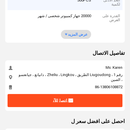
الحد الأدنى
500PCS
لكمية
القدرة على
20000 جهاز كمبيوتر شخصى / شهر
العرض
عرض المزيد
تفاصيل الاتصال
Ms. Karen
رقم 1 ، Liugoudong الطريق ، Zheliu ، Lingkou ، دانيانغ ، جيانغسو
، الصين
86-13806108872
ﺎﺘﺼﻟ ﺍﻶﻧ
احصل على افضل سعر ل