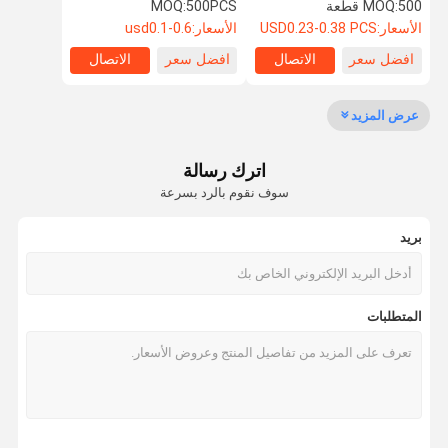
مللي
البراز يوني مقعد البخار
500 قطعة
MOQ:
500PCS
MOQ:
المطاط شفط لمبة حقنة
الأسعار:
USD0.23-0.38 PCS
الأسعار:
usd0.1-0.6
افضل سعر
الاتصال
افضل سعر
الاتصال
جولة في
مراقبة الجودة
اتصل بنا
أخبار
المعمل
عرض المزيد
اترك رسالة
سوف نقوم بالرد بسرعة
اطلب اقتباس
بريد
لمبة المطاط شفط
لمبة المطاط الأذن الحقنة
المتطلبات
كرة الجمباز الإيقاعي
كرة الجمنازيوم الإيقاعي
لمبة المطاط الغبار