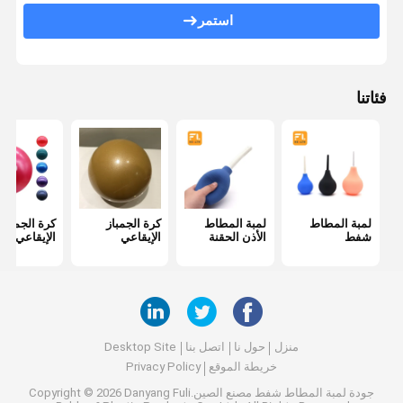
استمر
لمبة الهواء البخاخ
مضخة يدوية طبية
فئاتنا
لمبة منفاخ الهواء
نفخ الهواء المثانه
طبيّ درجة أنبوب
هواء دفق تحكم صمام
لمبة المطاط
لمبة المطاط
كرة الجمباز
كرة الجمناز
شفط
الأذن الحقنة
الإيقاعي
الإيقاعي
ضغط الدم لمبة
مقعد يوني ستيم
مجموعة حجامة الوجه
منزل
حول نا
اتصل بنا
Desktop Site
مجموعة الحجامة
خريطة الموقع
Privacy Policy
جودة
لمبة المطاط شفط
مصنع الصين.Copyright © 2026 Danyang Fuli