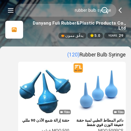
Danyang Fuli Rubber&Plastic Products Co.,
Ltd.
29
5.0
يدقّق ممون
YEARS
(120)
Rubber Bulb Syringe
دائم المطاط الطبي لمبة حقنة
حقنة إزالة شمع الأذن 90 مللي
خفيفة الوزن قوي شفط
500PCS
MOQ:
500 قطعة
MOQ: