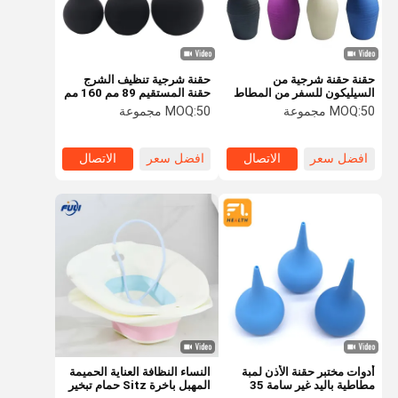
حقنة حقنة شرجية من
حقنة شرجية تنظيف الشرج
السيليكون للسفر من المطاط
حقنة المستقيم 89 مم 160 مم
للتنظيف الشرجي
224 مم 310 مم
50 مجموعة
MOQ:
50 مجموعة
MOQ:
89160224310 مللي متر
افضل سعر
الاتصال
افضل سعر
الاتصال
الصفحة
منتجات
أشرطة فيديو
معلومات عنا
الرئيسية
أدوات مختبر حقنة الأذن لمبة
النساء النظافة العناية الحميمة
مطاطية باليد غير سامة 35
المهبل باخرة Sitz حمام تبخير